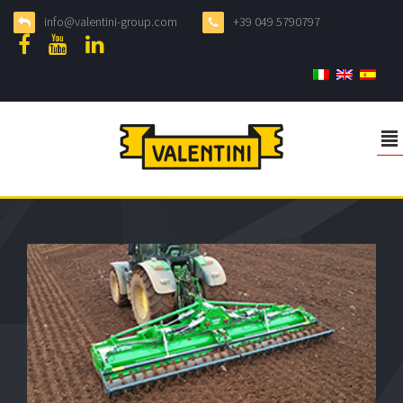
info@valentini-group.com
+39 049 5790797
²