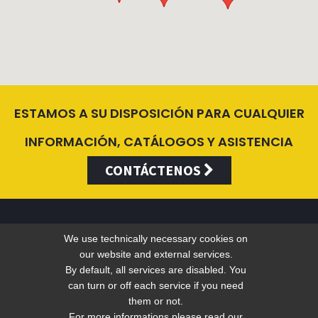
ESTAMOS A SU DISPOSICIÓN PARA CUALQUIER
INFORMACIÓN, CATÁLOGOS Y ASISTENCIA
CONTÁCTENOS
We use technically necessary cookies on
Valentini Antonio s.r.l.
our website and external services.
By default, all services are disabled. You
can turn or off each service if you need
Tel +39 049 5790797 - Fax +39 049 9316876 -
info@valentini-
them or not.
group.com
For more informations please read our