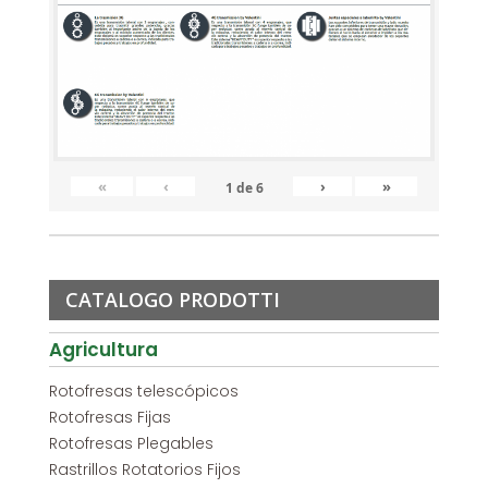
«
‹
›
»
1
de
6
CATALOGO PRODOTTI
Agricultura
Rotofresas telescópicos
Rotofresas Fijas
Rotofresas Plegables
Rastrillos Rotatorios Fijos