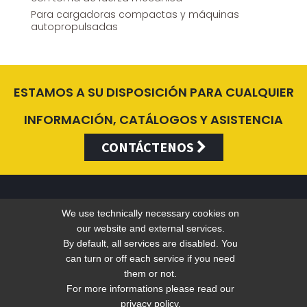
Para cargadoras compactas y máquinas
autopropulsadas
ESTAMOS A SU DISPOSICIÓN PARA CUALQUIER
INFORMACIÓN, CATÁLOGOS Y ASISTENCIA
CONTÁCTENOS
We use technically necessary cookies on
Valentini Antonio s.r.l.
our website and external services.
By default, all services are disabled. You
can turn or off each service if you need
Tel +39 049 5790797 - Fax +39 049 9316876 -
info@valentini-
them or not.
For more informations please read our
group.com
privacy policy.
C.F. E P.IVA 04383410281