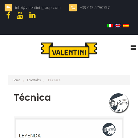
info@valentini-group.com
+39 049 5790797
²
Home
/
Forestales
/
Técnica
Técnica