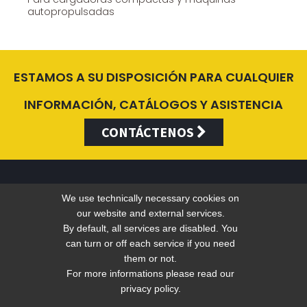
autopropulsadas
ESTAMOS A SU DISPOSICIÓN PARA CUALQUIER
INFORMACIÓN, CATÁLOGOS Y ASISTENCIA
CONTÁCTENOS
We use technically necessary cookies on
Valentini Antonio s.r.l.
our website and external services.
By default, all services are disabled. You
can turn or off each service if you need
Tel +39 049 5790797 - Fax +39 049 9316876 -
info@valentini-
them or not.
group.com
For more informations please read our
privacy policy.
C.F. E P.IVA 04383410281