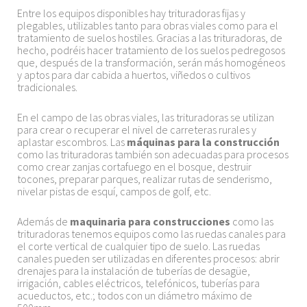
Entre los equipos disponibles hay trituradoras fijas y
plegables, utilizables tanto para obras viales como para el
tratamiento de suelos hostiles. Gracias a las trituradoras, de
hecho, podréis hacer tratamiento de los suelos pedregosos
que, después de la transformación, serán más homogéneos
y aptos para dar cabida a huertos, viñedos o cultivos
tradicionales.
En el campo de las obras viales, las trituradoras se utilizan
para crear o recuperar el nivel de carreteras rurales y
aplastar escombros. Las
máquinas para la construcción
como las trituradoras también son adecuadas para procesos
como crear zanjas cortafuego en el bosque, destruir
tocones, preparar parques, realizar rutas de senderismo,
nivelar pistas de esquí, campos de golf, etc.
Además de
maquinaria para construcciones
como las
trituradoras tenemos equipos como las ruedas canales para
el corte vertical de cualquier tipo de suelo. Las ruedas
canales pueden ser utilizadas en diferentes procesos: abrir
drenajes para la instalación de tuberías de desagüe,
irrigación, cables eléctricos, telefónicos, tuberías para
acueductos, etc.; todos con un diámetro máximo de