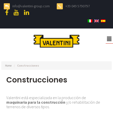
info@valentini-group.com
+39 049 5790797
²
Home
/
Construcciones
Construcciones
Valentini está especializada en la producción de
maquinaria para la construcción
y/o rehabilitación de
terrenos de diversos tipos.