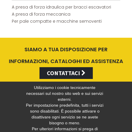
A presa di forza idraulica per bracci escavatori
A presa di forza meccanica
Per pale compatte e macchine semoventi
SIAMO A TUA DISPOSIZIONE PER
INFORMAZIONI, CATALOGHI ED ASSISTENZA
CONTATTACI
Utilizziamo i cookie tecnicamente
necessari sul nostro sito web e sui servizi
esterni.
Valentini Antonio s.r.l.
Per impostazione predefinita, tutti i servizi
sono disabilitati. È possibile attivare o
disattivare ogni servizio se ne avete
bisogno o meno.
Tel +39 049 5790797 - Fax +39 049 9316876 -
info@valentini-
Per ulteriori informazioni si prega di