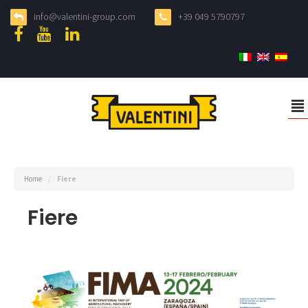
info@valentini-group.com
+39 049 5790797
²
Home
/
Fiere
Fiere