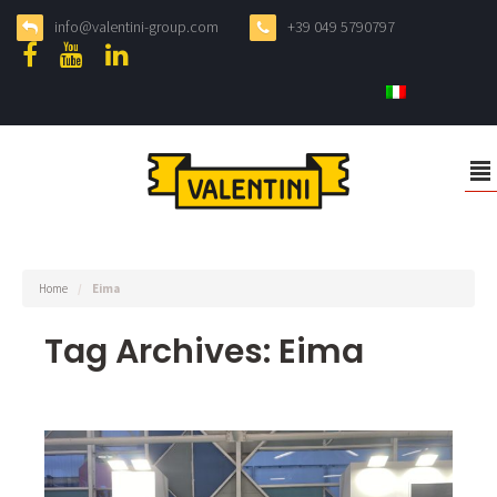
info@valentini-group.com
+39 049 5790797
²
Home
/
Eima
Tag Archives: Eima