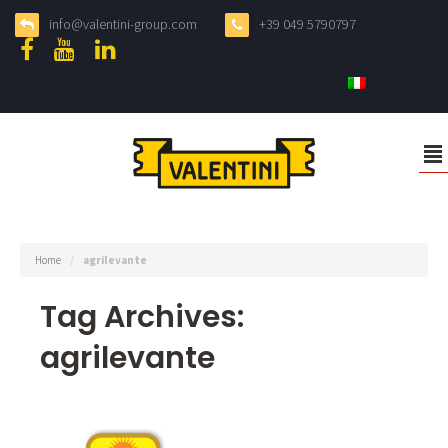
info@valentini-group.com
+39 049 5790797
²
Home
/
agrilevante
Tag Archives:
agrilevante