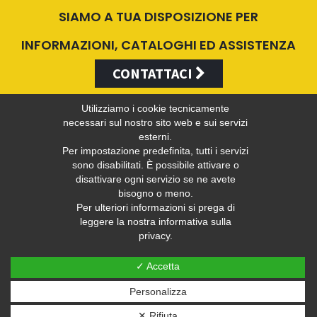
SIAMO A TUA DISPOSIZIONE PER
INFORMAZIONI, CATALOGHI ED ASSISTENZA
CONTATTACI
Utilizziamo i cookie tecnicamente
necessari sul nostro sito web e sui servizi
esterni.
Valentini Antonio s.r.l.
Per impostazione predefinita, tutti i servizi
sono disabilitati. È possibile attivare o
disattivare ogni servizio se ne avete
bisogno o meno.
Tel +39 049 5790797 - Fax +39 049 9316876 -
info@valentini-
Per ulteriori informazioni si prega di
group.com
leggere la nostra informativa sulla
privacy.
C.F. E P.IVA 04383410281
Privacy
-
Web Privacy Policy
✓ Accetta
Personalizza
Sito web realizzato ed ottimizzato da PRISMI S.p.A.
✕ Rifiuta