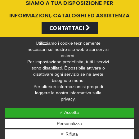
SIAMO A TUA DISPOSIZIONE PER
INFORMAZIONI, CATALOGHI ED ASSISTENZA
CONTATTACI
Utilizziamo i cookie tecnicamente
necessari sul nostro sito web e sui servizi
esterni.
Valentini Antonio s.r.l.
Per impostazione predefinita, tutti i servizi
sono disabilitati. È possibile attivare o
disattivare ogni servizio se ne avete
bisogno o meno.
Tel +39 049 5790797 - Fax +39 049 9316876 -
info@valentini-
Per ulteriori informazioni si prega di
group.com
leggere la nostra informativa sulla
privacy.
C.F. E P.IVA 04383410281
Privacy
-
Web Privacy Policy
✓ Accetta
Personalizza
Sito web realizzato ed ottimizzato da PRISMI S.p.A.
✕ Rifiuta