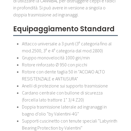
di utilizzare la CANNIBAL per distruggere ceppi e radici
in profondità. Si può avere in versione a singola o
doppia trasmissione ad ingranaggi.
Equipaggiamento Standard
Attacco universale a 3 punti (3ª categoria fino al
mod.2500, 3ª e 4ª categoria dal mod.2800)
Gruppo monovelocità 1000 giri/min
Rotore rinforzato Ø 950 con picchi
Rotore con dente taglia 50 in “ACCIAIO ALTO
RESISTENZIALE e ANTIUSURA”
Anelli di protezione sui supporto trasmissione
Cardano centrale con bullone di sicurezza
(forcella lato trattore 1” 3/4 Z20)
Doppia trasmissione laterale ad ingranaggi in
bagno d’olio “by Valentini-4G”
Supporti cuscinetto con tenute speciali “Labyrinth
Bearing Protection by Valentini”