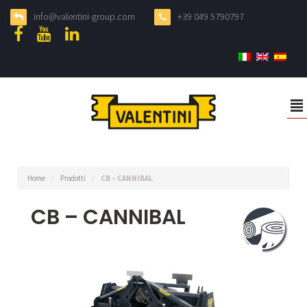
info@valentini-group.com
+39 049 5790797
²
Home
/
Prodotti
/
CB – CANNIBAL
CB – CANNIBAL