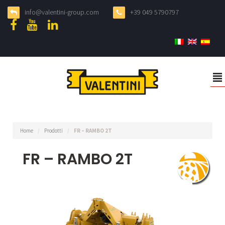
info@valentini-group.com
+39 049 5790797
²
Home
/
Prodotti
/
FR – RAMBO 2T
FR – RAMBO 2T