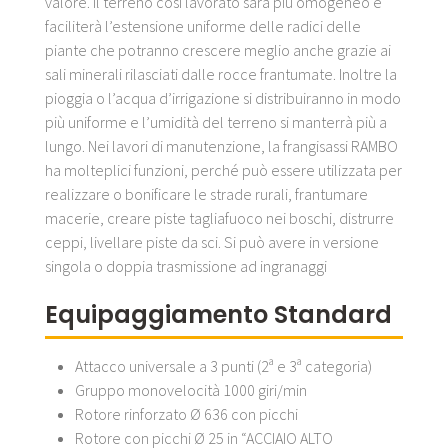
valore. Il terreno così lavorato sarà più omogeneo e
faciliterà l’estensione uniforme delle radici delle
piante che potranno crescere meglio anche grazie ai
sali minerali rilasciati dalle rocce frantumate. Inoltre la
pioggia o l’acqua d’irrigazione si distribuiranno in modo
più uniforme e l’umidità del terreno si manterrà più a
lungo. Nei lavori di manutenzione, la frangisassi RAMBO
ha molteplici funzioni, perché può essere utilizzata per
realizzare o bonificare le strade rurali, frantumare
macerie, creare piste tagliafuoco nei boschi, distrurre
ceppi, livellare piste da sci. Si può avere in versione
singola o doppia trasmissione ad ingranaggi
Equipaggiamento Standard
Attacco universale a 3 punti (2ª e 3ª categoria)
Gruppo monovelocità 1000 giri/min
Rotore rinforzato Ø 636 con picchi
Rotore con picchi Ø 25 in “ACCIAIO ALTO