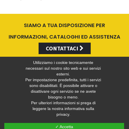
SIAMO A TUA DISPOSIZIONE PER
INFORMAZIONI, CATALOGHI ED ASSISTENZA
CONTATTACI
Utilizziamo i cookie tecnicamente
necessari sul nostro sito web e sui servizi
esterni.
Valentini Antonio s.r.l.
Per impostazione predefinita, tutti i servizi
sono disabilitati. È possibile attivare o
disattivare ogni servizio se ne avete
bisogno o meno.
Tel +39 049 5790797 - Fax +39 049 9316876 -
info@valentini-
Per ulteriori informazioni si prega di
group.com
leggere la nostra informativa sulla
privacy.
C.F. E P.IVA 04383410281
Privacy
-
Web Privacy Policy
✓ Accetta