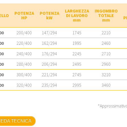
LARGHEZZA
INGOMBRO
POTENZA
POTENZA
ELLO
DI LAVORO
TOTALE
HP
kW
P
mm
mm
00
200/400
147/294
1745
2210
00
220/400
162/294
1995
2460
00
240/400
176/294
2245
2710
00
280/400
206/294
2495
2960
00
300/400
221/294
2745
3210
00
320/400
235/294
2995
3460
*Approssimativo 
EDA TECNICA