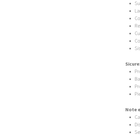
Su
La
Co
Re
Cu
Co
Si
Sicure
Pr
Ba
Pr
Pi
Note 
Ca
Dis
Se