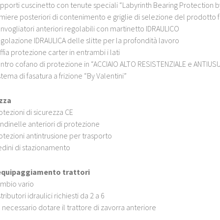
pporti cuscinetto con tenute speciali “Labyrinth Bearing Protection by
miere posteriori di contenimento e griglie di selezione del prodotto
nvogliatori anteriori regolabili con martinetto IDRAULICO
golazione IDRAULICA delle slitte per la profondità lavoro
ffia protezione carter in entrambi i lati
ntro cofano di protezione in “ACCIAIO ALTO RESISTENZIALE e ANTIUS
stema di fasatura a frizione “By Valentini”
zza
otezioni di sicurezza CE
ndinelle anteriori di protezione
otezioni antintrusione per trasporto
edini di stazionamento
equipaggiamento trattori
mbio vario
tributori idraulici richiesti da 2 a 6
 necessario dotare il trattore di zavorra anteriore