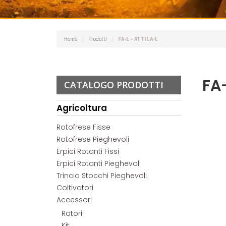
Home
/
Prodotti
/
FA-L – ATTILA-L
FA-
CATALOGO PRODOTTI
Agricoltura
Rotofrese Fisse
Rotofrese Pieghevoli
Erpici Rotanti Fissi
Erpici Rotanti Pieghevoli
Trincia Stocchi Pieghevoli
Coltivatori
Accessori
Rotori
Kit