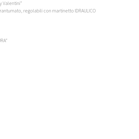
 Valentini”
 frantumato, regolabili con martinetto IDRAULICO
URA”