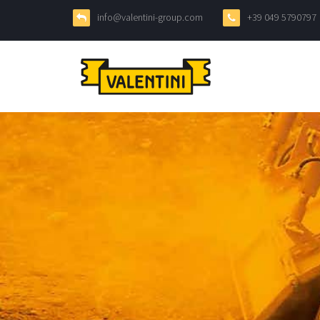
info@valentini-group.com
+39 049 5790797