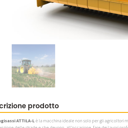
crizione prodotto
ngisassi ATTILA-L
è la macchina ideale non solo per gli agricoltori
zione delle strade e che devono, all’occasione, fare dei lavori profess