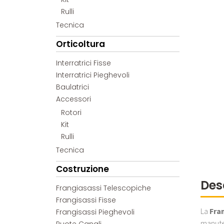
Rulli
Tecnica
Orticoltura
Interratrici Fisse
Interratrici Pieghevoli
Baulatrici
Accessori
Rotori
Kit
Rulli
Tecnica
Costruzione
Des
Frangiasassi Telescopiche
Frangisassi Fisse
La
Fra
Frangisassi Pieghevoli
manuten