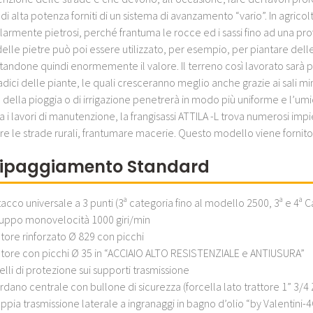
i di alta potenza forniti di un sistema di avanzamento “vario”. In agricol
larmente pietrosi, perché frantuma le rocce ed i sassi fino ad una prof
elle pietre può poi essere utilizzato, per esempio, per piantare delle v
ndone quindi enormemente il valore. Il terreno così lavorato sarà pi
adici delle piante, le quali cresceranno meglio anche grazie ai sali min
 della pioggia o di irrigazione penetrerà in modo più uniforme e l’umi
a i lavori di manutenzione, la frangisassi ATTILA -L trova numerosi im
lare le strade rurali, frantumare macerie. Questo modello viene fornit
ipaggiamento Standard
tacco universale a 3 punti (3ª categoria fino al modello 2500, 3ª e 4ª
uppo monovelocità 1000 giri/min
tore rinforzato Ø 829 con picchi
tore con picchi Ø 35 in “ACCIAIO ALTO RESISTENZIALE e ANTIUSURA”
elli di protezione sui supporti trasmissione
rdano centrale con bullone di sicurezza (forcella lato trattore 1” 3/4
ppia trasmissione laterale a ingranaggi in bagno d’olio “by Valentini-