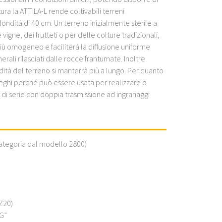
tura la ATTILA-L rende coltivabili terreni
ondità di 40 cm. Un terreno inizialmente sterile a
igne, dei frutteti o per delle colture tradizionali,
ù omogeneo e faciliterà la diffusione uniforme
erali rilasciati dalle rocce frantumate. Inoltre
dità del terreno si manterrà più a lungo. Per quanto
pieghi perché può essere usata per realizzare o
o di serie con doppia trasmissione ad ingranaggi
 Categoria dal modello 2800)
 Z20)
4G”