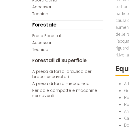
Ruote Canali
trattor
Accessori
partico
Tecnica
causa d
Forestale
aumenta
delle r
Frese Forestali
l’acqua
Accessori
riguard
Tecnica
rilivel
Forestali di Superficie
Equ
A presa di forza idraulica per
bracci escavatori
At
A presa di forza meccanica
Gr
Per pale compatte e macchine
semoventi
Ro
Ro
An
Ca
Do