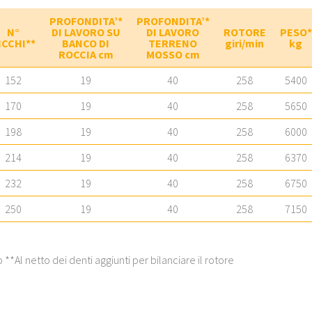
PROFONDITA’*
PROFONDITA’*
N°
DI LAVORO SU
DI LAVORO
ROTORE
PESO*
ICCHI**
BANCO DI
TERRENO
giri/min
kg
ROCCIA cm
MOSSO cm
152
19
40
258
5400
170
19
40
258
5650
198
19
40
258
6000
214
19
40
258
6370
232
19
40
258
6750
250
19
40
258
7150
**Al netto dei denti aggiunti per bilanciare il rotore