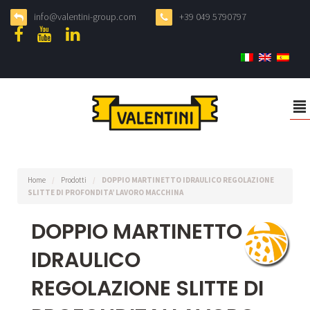
info@valentini-group.com
+39 049 5790797
²
Home
/
Prodotti
/
DOPPIO MARTINETTO IDRAULICO REGOLAZIONE
SLITTE DI PROFONDITA’ LAVORO MACCHINA
DOPPIO MARTINETTO
IDRAULICO
REGOLAZIONE SLITTE DI