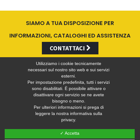
SIAMO A TUA DISPOSIZIONE PER
INFORMAZIONI, CATALOGHI ED ASSISTENZA
CONTATTACI
Utilizziamo i cookie tecnicamente
necessari sul nostro sito web e sui servizi
esterni.
Valentini Antonio s.r.l.
Per impostazione predefinita, tutti i servizi
sono disabilitati. È possibile attivare o
disattivare ogni servizio se ne avete
bisogno o meno.
Tel +39 049 5790797 - Fax +39 049 9316876 -
info@valentini-
Per ulteriori informazioni si prega di
group.com
leggere la nostra informativa sulla
privacy.
C.F. E P.IVA 04383410281
Privacy
-
Web Privacy Policy
✓ Accetta