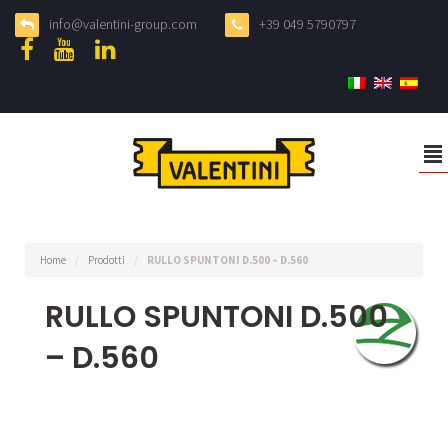
info@valentini-group.com
+39 049 5790797
²
Home
/
Prodotti
/
RULLO SPUNTONI D.500 – D.560
RULLO SPUNTONI D.500
– D.560