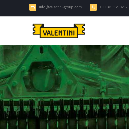
info@valentini-group.com
+39 049 5790797