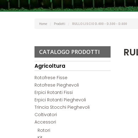
Home
/
Prodotti
/
RULLO LISCIO D.400 – D.500 – D.600
RUL
CATALOGO PRODOTTI
Agricoltura
Rotofrese Fisse
Rotofrese Pieghevoli
Erpici Rotanti Fissi
Erpici Rotanti Pieghevoli
Trincia Stocchi Pieghevoli
Coltivatori
Accessori
Rotori
Kit