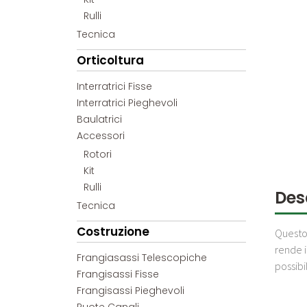
Rulli
Tecnica
Orticoltura
Interratrici Fisse
Interratrici Pieghevoli
Baulatrici
Accessori
Rotori
Kit
Rulli
Des
Tecnica
Costruzione
Questo 
rende i
Frangiasassi Telescopiche
possibi
Frangisassi Fisse
Frangisassi Pieghevoli