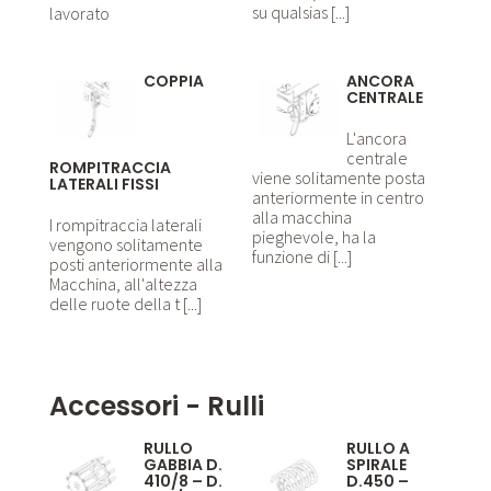
su qualsias [...]
lavorato
COPPIA
ANCORA
CENTRALE
L'ancora
centrale
ROMPITRACCIA
viene solitamente posta
LATERALI FISSI
anteriormente in centro
alla macchina
I rompitraccia laterali
pieghevole, ha la
vengono solitamente
funzione di [...]
posti anteriormente alla
Macchina, all'altezza
delle ruote della t [...]
Accessori - Rulli
RULLO
RULLO A
GABBIA D.
SPIRALE
410/8 – D.
D.450 –