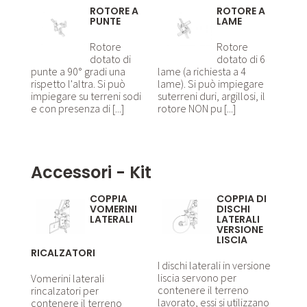
ROTORE A
ROTORE A
PUNTE
LAME
Rotore
Rotore
dotato di
dotato di 6
punte a 90° gradi una
lame (a richiesta a 4
rispetto l'altra. Si può
lame). Si può impiegare
impiegare su terreni sodi
suterreni duri, argillosi, il
e con presenza di [...]
rotore NON pu [...]
Accessori - Kit
COPPIA
COPPIA DI
VOMERINI
DISCHI
LATERALI
LATERALI
VERSIONE
LISCIA
RICALZATORI
I dischi laterali in versione
liscia servono per
Vomerini laterali
contenere il terreno
rincalzatori per
lavorato, essi si utilizzano
contenere il terreno