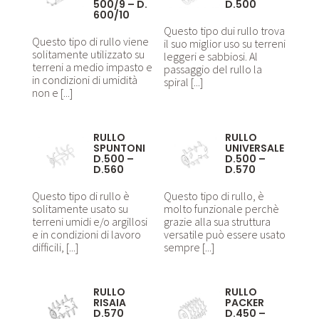
500/9 – D.
D.500
600/10
Questo tipo dui rullo trova
Questo tipo di rullo viene
il suo miglior uso su terreni
solitamente utilizzato su
leggeri e sabbiosi. Al
terreni a medio impasto e
passaggio del rullo la
in condizioni di umidità
spiral [...]
non e [...]
RULLO
RULLO
SPUNTONI
UNIVERSALE
D.500 –
D.500 –
D.560
D.570
Questo tipo di rullo è
Questo tipo di rullo, è
solitamente usato su
molto funzionale perchè
terreni umidi e/o argillosi
grazie alla sua struttura
e in condizioni di lavoro
versatile può essere usato
difficili, [...]
sempre [...]
RULLO
RULLO
RISAIA
PACKER
D.570
D.450 –