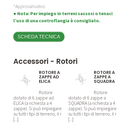
*Approssimativo
● Nota: Per impiego in terreni sassosi o tenaci
l’uso di una controflangia è consigliato.
SCHEDA TECNICA
Accessori - Rotori
ROTORE A
ROTORE A
ZAPPE AD
ZAPPE A
ELICA
SQUADRA
Rotore
Rotore
dotato di 6 zappe ad
dotato di 6 zappe a
ELICA (a richiesta a 4
SQUADRA (a richiesta a 4
zappe). Si può impiegare
zappe). Si può impiegare
su tutti i tipi di terreno, il r
su tutti i tipi di terreno, il r
[...]
[...]