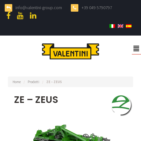
info@valentini-group.com
+39 049 5790797
²
Home
/
Prodotti
/
ZE – ZEUS
ZE – ZEUS