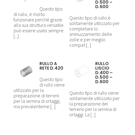
D.500 –
D.600
Questo tipo
di rullo, è molto
Questo tipo di rullo è
funzionale perchè grazie
solitamente utilizzato per
alla sua struttura versatile
completare lo
può essere usato sempre
sminuzzamento delle
[...]
zolle e per meglio
compat [...]
RULLO A
RULLO
RETE D.420
LISCIO
D.400 –
D.500 –
Questo tipo
D.600
di rullo viene
utilizzato per la
Questo tipo di rullo viene
preparazione di terreni
solitamente utilizzato per
per la semina di ortaggi,
la preparazione del
ma prevalenteme [...]
terreno per la semina di
ortaggi. La [...]