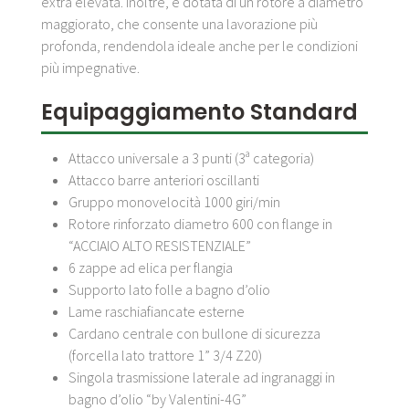
extra elevata. Inoltre, è dotata di un rotore a diametro
maggiorato, che consente una lavorazione più
profonda, rendendola ideale anche per le condizioni
più impegnative.
Equipaggiamento Standard
Attacco universale a 3 punti (3ª categoria)
Attacco barre anteriori oscillanti
Gruppo monovelocità 1000 giri/min
Rotore rinforzato diametro 600 con flange in
“ACCIAIO ALTO RESISTENZIALE”
6 zappe ad elica per flangia
Supporto lato folle a bagno d’olio
Lame raschiafiancate esterne
Cardano centrale con bullone di sicurezza
(forcella lato trattore 1” 3/4 Z20)
Singola trasmissione laterale ad ingranaggi in
bagno d’olio “by Valentini-4G”